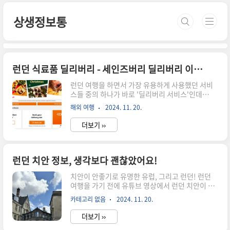
본문 바로가기
상생정보통
런던 식료품 딜리버리 - 세인즈버리 딜리버리 이용하기
런던 여행을 하면서 가장 유용하게 사용했던 서비
스들 중의 하나가 바로 '딜리버리 서비스'인데
요. 코로나 이후 영국에서 가장 많이 발전한 서비스
해외 여행
2024. 11. 20.
중 하나라고 합니다. 사실 시내에서도 식료품 매장
을 많이 만나볼 수 있는데 영국 식료품 매장들끼리
더보기 ››
도 가격이 천차만별이라 합리적이면서도 괜찮은 퀄
리티의 식료품 장보기로는 세인즈버리나 웨이트로
즈를 이용하는 것이 좋아요! 런던 식료품 딜리버리
- Sainsbury's 딜리버리 이용하기개인적으로는
런던 치안 정보, 생각보다 괜찮았어요!
Tesco보다 Sainsbury's를 더 선호하는 편인데요.
치안이 안좋기로 유명한 유럽, 그리고 런던! 런던
가격차이가 크지 않으면서 과일 퀄리티가 세인즈버
여행을 가기 전에 유튜브 영상에서 런던 치안이 좋
리가 낫더라고요. 다만 세인즈버리의 경우 영국 현
지 않아서 1초에 1대씩 휴대폰 도난이 일어난다는
지 핸드폰번호 입력이 필요해서 저처럼 영국 유심
카테고리 없음
2024. 11. 20.
내용을 보고 엄청 긴장을 했습니다. 그래서 많은 분
을 사용하지 않으시고 로밍을 해가시면 이용이 어
들이 궁금해하시는 런던 치안 정보, 성수기 관광객
려울 수 있습니다. 세인즈버..
더보기 ››
들이 미어터지는 시기에 한 달을 지내보며 느낀 런