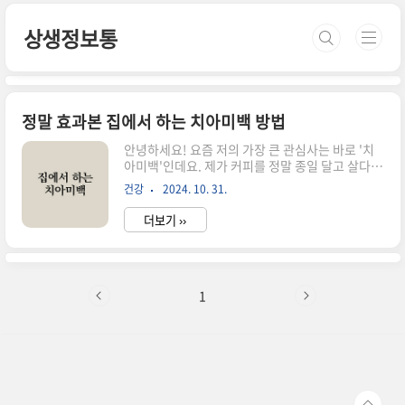
본문 바로가기
상생정보통
정말 효과본 집에서 하는 치아미백 방법
안녕하세요! 요즘 저의 가장 큰 관심사는 바로 '치
아미백'인데요. 제가 커피를 정말 종일 달고 살다
보니 치아에 착색되는 것을 피할 수 없더라고요. 크
건강
2024. 10. 31.
게 관심이 없었다 얼마전 사진을 찍고 너무 충격받
아서 치아미백에 효과가 좋은 것들을 찾아보던 중,
더보기 ››
정말 효과본 방법이 있어서 공유합니다. 치아미백
제 사용, 너무 불편해!치아미백을 위해서 처음에 효
과좋다는 치아미백제들을 구매해서 사용해보았습
니다. 그런데 너무 불편하더라고요. 미백제를 치아
에 도포한 후 30분 정도 있어야 하는데, 입을 벌리
1
고 있어야 하니 침도 너무 많이 나오고 말도 할 수가
없어서 너무 불편했습니다. 효과는 좋은 것 같았지
만 이걸 일주일에 몇 번 씩 하려니 꽤나 귀찮더라고
요. 물론 효과는 확실히 있었습니다. 임상 실험 결
과로도 치아미백 효..