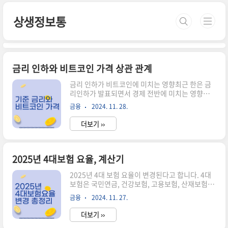
본문 바로가기
상생정보통
금리 인하와 비트코인 가격 상관 관계
금리 인하가 비트코인에 미치는 영향최근 한은 금
리인하가 발표되면서 경제 전반에 미치는 영향에
대한 관심이 높아지고 있습니다. 특히 금리 변동은
금융
2024. 11. 28.
비트코인과 같은 가상자산 시장에도 큰 영향을 줄
수 있습니다. 금리가 하락하면 전통적인 투자 수단
더보기 ››
보다 고수익을 기대할 수 있는 자산으로 자금이 몰
리는 경향이 있습니다. 이에 따라, 한은 금리인하
이후 비트코인 가격 상승 가능성에 대해 논의가 활
발해졌습니다. 실제로 과거 데이터 분석에서도 금
2025년 4대보험 요율, 계산기
리 인하와 비트코인 가격 간 상관 관계가 나타났으
2025년 4대 보험 요율이 변경된다고 합니다. 4대
며, 이는 투자 전략을 세우는 데 중요한 힌트를 제공
보험은 국민연금, 건강보험, 고용보험, 산재보험을
합니다. 이번 글에서는 한은 금리인하가 어떻게 비
이야기하는데요. 2025년 4대보험요율이 어떻게
트코인 가격에 영향을 미치는지 구체적으로 살펴보
금융
2024. 11. 27.
변경될지 변경내용과 2025년 4대보험 계산기를
고, 투자자들이 유의해야 할 점을 짚어보겠습니다.
공유하도록 하겠습니다. 2025년 4대보험 요율 변
금리 인하에 따른 투자 환경 변화한은..
더보기 ››
경 요약 정리 1. 국민연금 : 2025년부터 보험요율