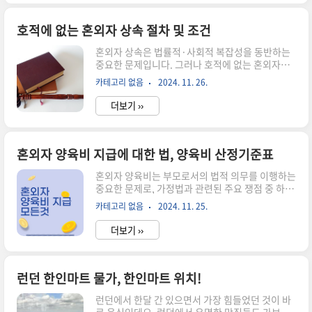
이 인상된다고 합니다. 4대보험요율 인상률은 연령
별로 다른데요. 현재 국민연금 보험요율은 소득의
9%인데 50대는 1% 상승한 10%라고 합니다. 2.
호적에 없는 혼외자 상속 절차 및 조건
건강보험 : 건강보험의 경유 7.09%로 동결된다고
혼외자 상속은 법률적·사회적 복잡성을 동반하는
합니다. 3. 고용보험 : 실업급여의 보험료율은 근로
중요한 문제입니다. 그러나 호적에 없는 혼외자의
주와 사업주 각각 0.9%로 유지됩니다. 4. 산재보험
경우, 상속권이 배제되거나 제한되는 경우가 많아
: 산재보험요율은 업종별로 차이가 있습니다. 정확
카테고리 없음
2024. 11. 26.
혼외자 상속 절차 및 조건에 대해 명확히 이해하는
한 산재보험 요율은 근로복지공단 홈페이지에서 확
것이 중요합니다. 혼외자가 상속권을 주장하려면
인..
더보기 ››
어떤 조건을 충족해야 하고, 절차는 어떻게 진행되
는지 알아보겠습니다. 특히, 호적에 올라 있지 않은
혼외자의 경우 상속 분쟁이 발생할 가능성이 높아
관련 법적 조치를 정확히 이해해야 합니다. 이번 글
혼외자 양육비 지급에 대한 법, 양육비 산정기준표
에서는 혼외자 상속과 관련된 필수 정보를 체계적
혼외자 양육비는 부모로서의 법적 의무를 이행하는
으로 정리하여, 독자들이 이와 관련된 법적 권리와
중요한 문제로, 가정법과 관련된 주요 쟁점 중 하나
절차를 명확히 파악할 수 있도록 돕겠습니다. 혼외
입니다. 혼외자 양육비 지급에 대한 법은 친권과 양
자 상속의 조건, 절차, 그리고 유의사항까지 차근차
카테고리 없음
2024. 11. 25.
육권, 그리고 부모의 재정적 책임을 명확히 규정하
근 살펴보겠습니다. 혼외자의 상속권 혼외자 상속
고 있으며, 이는 혼외자 권리 보장을 목표로 합니
권은 민법 제1000조에 따라 자..
더보기 ››
다. 법적 책임 외에도 사회적, 도덕적 측면에서 양
육비 지급은 자녀의 안정적 성장을 위한 필수 요소
입니다. 최근 혼외자 양육비 지급 관련 소송이 증가
하면서 이와 관련된 법적 정보에 대한 관심이 커지
런던 한인마트 물가, 한인마트 위치!
고 있습니다. 본 글에서는 혼외자 양육비의 정의,
런던에서 한달 간 있으면서 가장 힘들었던 것이 바
산정 방식, 법적 절차, 지급 불이행 시 대처 방안 등