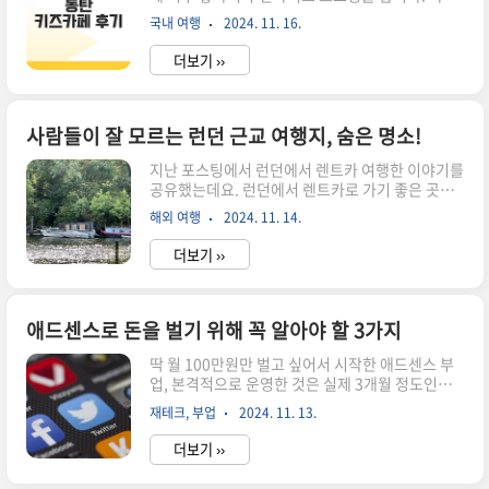
'네이처스케이프'라는 키즈카페인데요. 아이들이
열쇠입니다. 이제부터 비트코인의 특징, 거래 방법,
국내 여행
2024. 11. 16.
친구와 약속 잡으면 늘 어디갈지 고민하게 되는데
전망 등을 체계적으로 알아보겠습니다.비트코인
아주 좋은 선택이었던 것 같아요! 아이들이 주말
전망, 상승하는 이유는?최근 비트코인 가격이..
더보기 ››
에 친구와 약속 있으면 보통 키즈카페를 가게 되는
데요. 사실 키즈카페가면 아이들은 신나지만 하도
가다보니 지루하기도 하고 돈도 아깝기도 하더라고
요. 그래서 찾게된 곳인데 동탄 키즈카페 네이처스
사람들이 잘 모르는 런던 근교 여행지, 숨은 명소!
케이프는 기존에 다녀본 키즈카페와는 차원이 다른
지난 포스팅에서 런던에서 렌트카 여행한 이야기를
곳이었습니다. 자연과 교감할 수 있는 테마 네이처
공유했는데요. 런던에서 렌트카로 가기 좋은 곳들
스케이프의 가장 큰 특징은 자연과 교감할 수 있는
을 몇군데 소개해보려고 합니다:) 다만 이번 포스팅
테마를 중심으로 운영된다는 점이에요. 일반적인
해외 여행
2024. 11. 14.
에서는 런던 근교 여행지로 유명한 옥스퍼드나 코
키즈카페처럼 단순한 놀이시설에만 의존하지 않고
츠월드 이야기가 아니라 정말 숨어있는 현지인 찐
아이들이 자연 속에서 뛰어노는 듯한 경..
더보기 ››
여행 명소를 소개하려고 하니 집중해주세요:)숨은
런던 근교 여행지, 리치몬드런던 근교 여행지로 제
가 추천하는 곳은 바로 리치몬드입니다. 런던에서
1시간 정도, 차로는 3~40분 정도 소요되는 도시인
애드센스로 돈을 벌기 위해 꼭 알아야 할 3가지
리치몬드는 조용하고 아름다운, 템즈강이 흐르는
딱 월 100만원만 벌고 싶어서 시작한 애드센스 부
도시입니다. 헨리8세가 머물렀던 햄프턴 궁전이 있
업, 본격적으로 운영한 것은 실제 3개월 정도인데
어서 햄프턴 궁전을 함께 방문하는 것도 추천해요.
그동안의 수익과 과정들을 정리해보려고 합니다.
런던 도심은 관광객도 많고, 뭔가 바쁜 대도시의 매
재테크, 부업
2024. 11. 13.
애드센스 부업을 하기 위해 강의를 여러개 수강을
력이 있다면 리치몬드는 한적하고 한가로운, 그야
했는데, 그 중 가장 도움이 되었던 것은 월급쟁이부
말로 현지 영국 감성을 그대로 느..
더보기 ››
자들에서 들었던 SEO아레나님의 강의와 유튜브의
알파남 강의입니다. 애드센스 블로그 강의, 공통적