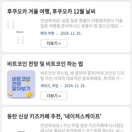
후기 시작합니다!런던 패스 가격 정보런던패스는
한 마디로 런던의 주요 관광 명소 입장권을 하나로
후쿠오카 겨울 여행, 후쿠오카 12월 날씨
묶어 할인된 가격으로 제공하는 종합 관광 패스라
안녕하세요! 요즘 일본 환율이 저렴해지면서 겨울
고 생각하시면 됩니다. 런던패스에는 1일, 2일, 3
일본 여행을 준비하시는 분들이 참 많으신데요! 12
일, 6일 등 여러 기간별 옵션이 있는데, 런던 아이,
월 말 후쿠오카 여행을 준비하시는 분들이 있다면
타워 브리지, 웨스터민스터 사원 등 인기 명소를 포
해외 여행
2024. 11. 20.
후쿠오카 12월 날씨 정보를 상세하게 담을 예정이
함한 런던 주요 관광지를 80개 이상 이용할 수 있습
니 주목해주세요:) 후쿠오카 12월 날씨 제가 작년
니다...
더보기 ››
12월 말 후쿠오카 여행을 다녀왔는데, 당시 일정대
로 날씨를 확인한 결과 한국의 12월 보다는 조금 따
뜻한 수준이었습니다. 후쿠오카 12월 날씨는 아큐
웨더에서 확인하세요! 저는 날씨정보를 항상 '아큐
비트코인 전망 및 비트코인 하는 법
웨더'를 통해 확인하는데요. 가장 정확도가 높은 날
비트코인 하는법, 왜 알아야 할까?비트코인은 디지
씨앱인 것 같습니다! 후쿠오카 12월 옷차림, 준비
털 자산 시대의 대표적인 암호화폐로, 투자와 기술
물!아큐웨더에서 확인한 후쿠오카 12월 날씨가 상
적 혁신의 중심에 있습니다. 비트코인 전망에 대한
당히 따뜻한 듯 해서, 경량패딩을 외투로 챙겼습니
재테크, 부업
2024. 11. 19.
관심은 꾸준히 증가하고 있으며, 비트코인 하는법
다. 경량패딩, 조금 두툼한 가디건을 챙겨서 후쿠오
을 배우려는 사람들이 늘어나고 있습니다. 비트코
카 야경을 즐길 때에..
더보기 ››
인은 블록체인 기술 기반으로 운영되며, 탈중앙화
와 투명성을 강점으로 합니다. 이에 따라 개인 투자
자부터 기관 투자자까지 폭넓게 주목하고 있는 상
황입니다. 이번 글에서는 비트코인 전망과 함께 비
동탄 신상 키즈카페 추천, '네이처스케이프'
트코인 하는법에 대해 구체적으로 살펴보겠습니
안녕하세요:) 지난 주말 동탄 키즈카페에 다녀왔는
다. 투자자라면 기본적인 정보를 숙지하는 것이 중
데 너무 좋아서 추천하려고 포스팅을 합니다. 바로
요하며, 잘못된 정보에 의존하지 않는 것이 성공의