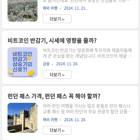
로 음식인데요. 런던에서 유명한 맛집들도 가보긴
을 다룹니다.혼외자 양육비의 정의 및 법적 근거혼
했지만 어쩔수 없는 한식파라 런던 한인마트를 참
외자 양육비란 부모가 혼외에서 태어난 자녀를 위
해외 여행
2024. 11. 21.
많이 다녔습니다. 런던 물가가 워낙 비싸다보니 한
해 제공해야 하는 경제적 지원을 의미합니다. 우리
인마트 물가도 비쌀까봐 걱정을 했는데 생각보다
나라 민법 제837조에 ..
더보기 ››
가격이 괜찮은 것 같아요. 런던 한인마트 물가 참고
하시고 캐리어에 가득한 햇반은 조금 빼셔도 될 듯
해요 !!런던 한인마트 위치런던 한인마트는 생각보
다 많은 지점에 위치해있는데요. 제가 다녀왔던 곳
비트코인 반감기, 시세에 영향을 줄까?
은 소호와 배터시 지역의 오세요 한인마트입니
비트코인 반감기는 암호화폐 투자자와 채굴자들에
다.1. Oseyo 오세요 소호점코벤트가든역 근처의
게 큰 관심을 받는 개념입니다. 비트코인의 채굴 보
한인마트입니다. 규모가 꽤 크고 근처에 떡볶이집
상이 절반으로 줄어드는 이 과정은 공급량 감소를
이랑 다른 대형 한인마트가 있어요. 겸사겸사 함께
금융
2024. 11. 20.
유발하며, 시장의 수급에 변화를 줍니다. 이러한 변
둘러보시면 좋을 것 같아요. 2. Oseyo 엔젤엔젤 이
화가 시세에 어떤 영향을 미칠지에 대한 논의는 투
슬링턴 지점의 런던 한인마트입..
더보기 ››
자 전략을 세우는 데 있어 핵심적인 요소로 작용합
니다. 특히, 과거 반감기 이후 비트코인의 시세가
급등한 사례가 있어 이번 반감기에 대한 기대가 더
욱 높아지고 있습니다. 비트코인 반감기와 그로 인
런던 패스 가격, 런던 패스 꼭 해야 할까?
한 시세 변동을 분석하며, 투자자들이 어떤 점을 주
아마 런던 여행을 가시는 많은 분들은 런던 패스나
목해야 할지 살펴보겠습니다.비트코인 반감기란?
교통 패스 등 여러 런던의 주요 관광지 할인 상품을
비트코인 반감기는 약 4년 주기로 채굴 보상이 절
알아보실 것 같아요. 저 역시 런던에 가기 전에 관광
반으로 줄어드는 이벤트입니다. 비트코인의 총 발
해외 여행
2024. 11. 20.
지 할인 때문에 여러 패스들을 비교했었는데요. 아
행량은 2100만 개로 제한되어 있으며, 반감기는 공
무래도 가장 많은 분들이 구매하시는 것은 런던 패
급량 증가를 점진적으로 제한해 희소..
더보기 ››
스 인 것 같습니다. 생각 보다 비싼 런던 패스 꼭 해
야 할 까요? 런던 패스를 직접 구매해보고 다녀본