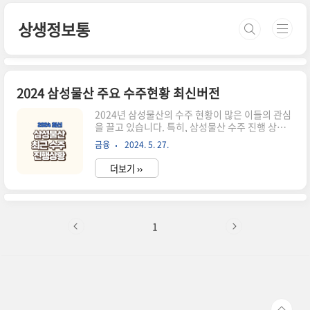
본문 바로가기
상생정보통
2024 삼성물산 주요 수주현황 최신버전
2024년 삼성물산의 수주 현황이 많은 이들의 관심
을 끌고 있습니다. 특히, 삼성물산 수주 진행 상황
은 경제 및 부동산 시장에 큰 영향을 미치는 중요한
금융
2024. 5. 27.
지표 중 하나입니다. 이번 블로그 포스트에서는 삼
성물산의 2024년 주요 수주 프로젝트를 중심으로
더보기 ››
최신 정보를 제공하고자 합니다. 삼성물산은 글로
벌 건설사로서, 다수의 대형 프로젝트를 성공적으
로 수행해 왔습니다. 2024년에는 어떤 프로젝트들
이 진행 중이며, 그 진행 상황은 어떤지 자세히 살펴
보겠습니다. 프로젝트 1: 두바이 지하철 프로젝
1
트 삼성물산이 수주예정인 두바이 지하철 프로젝트
는 2024년 가장 주목받는 프로젝트 중 하나입니다.
이 프로젝트는 두바이의 교통 체계를 혁신적으로
개선할 예정으로, 총 50km에 달하는 지하철 노선
을 건설하는 대규모 ..