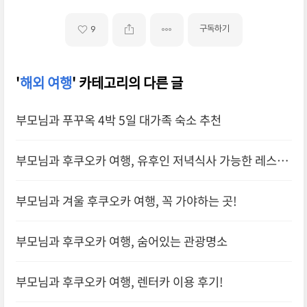
구독하기
9
'
해외 여행
' 카테고리의 다른 글
부모님과 푸꾸옥 4박 5일 대가족 숙소 추천
부모님과 후쿠오카 여행, 유후인 저녁식사 가능한 레스토
랑
부모님과 겨울 후쿠오카 여행, 꼭 가야하는 곳!
부모님과 후쿠오카 여행, 숨어있는 관광명소
부모님과 후쿠오카 여행, 렌터카 이용 후기!