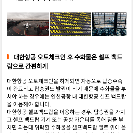
대한항공 오토체크인 후 수화물은 셀프 백드
랍으로 간편하게
대한항공 오토체크인을 하게되면 자동으로 탑승수속
이 완료되고 탑승권도 발권이 되기 때문에 수화물을 부
쳐야 하는 경우에는 인천공항 내 대한항공 셀프 백드랍
을 이용해야 합니다.
대한항공 셀프백드랍을 이용하는 경우, 탑승권을 가지
고 셀프 백드랍 기계 또는 공항 카운터를 통해 짐을 부
치면 되는데 위탁할 수화물을 셀프백드랍 벨트 위에 올