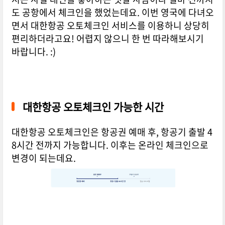
도 공항에서 체크인을 했었는데요. 이번 영국에 다녀오
면서 대한항공 오토체크인 서비스를 이용하니 상당히
편리하더라고요! 어렵지 않으니 한 번 따라해보시기
바랍니다. :)
대한항공 오토체크인 가능한 시간
대한항공 오토체크인은 항공권 예매 후, 항공기 출발 4
8시간 전까지 가능합니다. 이후는 온라인 체크인으로
변경이 되는데요.