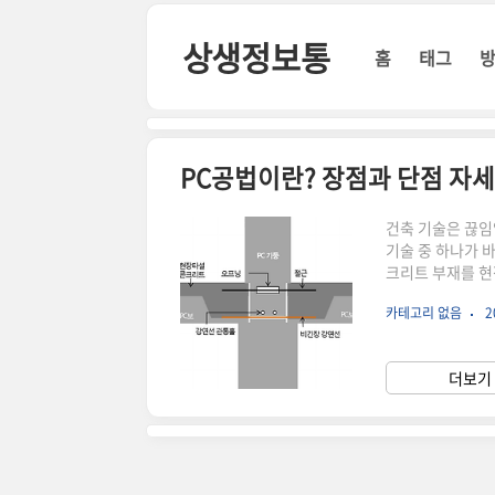
본문 바로가기
상생정보통
홈
태그
PC공법이란? 장점과 단점 자
건축 기술은 끊임
기술 중 하나가 
크리트 부재를 현
의 개념과 함께 
카테고리 없음
2
이란?**PC공법(P
작하여 현장으로 
제작된 부재를 사
더보기 
에 PC공법은 고층