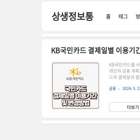
본문 바로가기
상생정보통
홈
태그
KB국민카드 결제일별 이용기간
KB국민카드를 사
개인의 금융 계획
드의 결제일과 결
해 드리겠습니다.
금융
2024. 5. 2
월 1일부터 27
결제일 +16일이
까지의 모든 카드
더보기 
하면 카드 사용을 