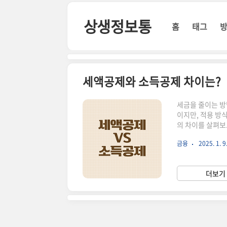
본문 바로가기
상생정보통
홈
태그
세액공제와 소득공제 차이는?
세금을 줄이는 방
이지만, 적용 방
의 차이를 살펴보
엇인가?소득공제는
금융
2025. 1. 9
일정 금액을 공제
득공제: 근로자의
청약저축 금액 일
더보기 
소득공제의 절세 
들..