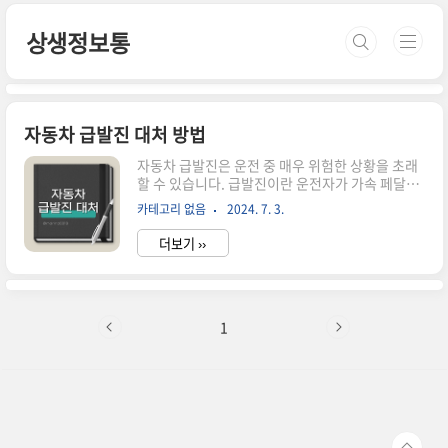
본문 바로가기
상생정보통
자동차 급발진 대처 방법
자동차 급발진은 운전 중 매우 위험한 상황을 초래
할 수 있습니다. 급발진이란 운전자가 가속 페달을
밟지 않았는데도 자동차가 갑자기 속도를 내는 현
카테고리 없음
2024. 7. 3.
상을 말합니다. 이러한 급발진 상황에 제대로 대처
하지 못하면 큰 사고로 이어질 수 있습니다. 오늘은
더보기 ››
여러분께 자동차 급발진 대처 방법에 대해 친절하
게 안내해 드리겠습니다.급발진 전조 증상자동차
급발진은 예고 없이 찾아오기 때문에 급발진 증상
을 미리 알아두는 것이 중요합니다. 대표적인 급발
진 증상으로는 다음과 같습니다:운전자가 가속 페
1
달을 밟지 않았는데도 자동차가 급속도로 가속합니
다.브레이크를 밟아도 속도가 줄어들지 않고 계속
가속합니다.엔진 소리가 갑자기 커지고, 차량이 제
어 불능 상태에 빠집니다.이러한 급발진 증상이 발
생하면 당황하지 않고 침착하게 대응하는 것..