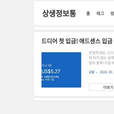
본문 바로가기
상생정보통
홈
태그
드디어 첫 입금! 애드센스 입금
안녕하세요. 드디
마 되지 않는 금
달러 돌파!구글 
이 된 후 수익이 
금융
2024. 10. 
습게 벌 줄 알았
서 포기하다가 올
2~3개정도의 포
더보기 
은 작년에 받았기