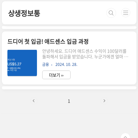
본문 바로가기
상생정보통
드디어 첫 입금! 애드센스 입금 과정
안녕하세요. 드디어 애드센스 수익이 100달러를
돌파해서 입금을 받았습니다. 누군가에겐 얼마 되
지 않는 금액이지만 첫 지급이라 기록하고 싶어 포
금융
2024. 10. 28.
스팅을 남겨봅니다. 애드센스 수익 100달러 돌파!
구글 애드센스를 아시는 분들은 아시겠지만, 애드
더보기 ››
센스는 승인과정도 어렵지만 승인이 된 후 수익이
발생하는 것은 더 어려운 것 같습니다. 처음엔 승인
만 되면 한 달 100만원은 우습게 벌 줄 알았는데,
생각보다 쉽지 않더라고요. 저는 승인하고 수익이
생각보다 나오지 않아서 포기하다가 올해 9월부터
1
본격적으로 글을 다시 쓰기 시작했습니다. 올해 9
월부터 하루 2~3개정도의 포스팅을 꾸준히 해서
지금은 160개 정도의 포스팅이 쌓여있는데요. 사
실 승인은 작년에 받았기 때문에 실제로 2달동안의
수익금은 50달러정도 되는 ..