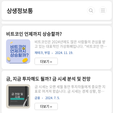
본문 바로가기
상생정보통
비트코인 언제까지 상승할까?
비트코인은 2024년에도 많은 사람들의 관심을 받
고 있는 대표적인 가상화폐입니다. "비트코인 언제
까지"라는 질문은 투자자들이 가장 많이 하는 질문
재테크, 부업
2024. 11. 19.
중 하나로, 상승세가 계속될지, 아니면 조정 국면에
들어설지를 예측하는 것이 관건입니다. 특히 비트
더보기 ››
코인은 전 세계적인 경제 상황, 규제 정책, 그리고
기술적 요인에 따라 가격 변동이 크기 때문에 이에
대한 분석이 중요합니다. 이번 글에서는 비트코인
상승 이유, 현재 시장 상황, 그리고 앞으로의 전망
금, 지금 투자해도 될까? 금 시세 분석 및 전망
에 대해 다뤄보며 "비트코인 언제까지"에 대한 해
금 시세는 오랜 세월 동안 투자자들에게 중요한 지
답을 찾아보겠습니다.비트코인 상승 이유비트코인
표로 여겨져 왔습니다. 금 시세는 경제 상황, 정치
상승의 이유는 다양합니다. 첫째, 공급 제한입니다.
적 불안, 인플레이션 등 여러 요인에 의해 영향을 받
비트코인은 총 발행량이 2100만 개로 제한되어 있
금융
2024. 7. 5.
으며, 안정적인 자산으로서의 가치를 지속적으로
어 희소성이 가격 상승의 주요 원인이 됩니다. 둘
유지하고 있습니다. 금 시세는 역사적으로 변동성
째, 글로벌 금융 시스..
더보기 ››
을 겪었지만, 장기적으로 상승하는 경향을 보여왔