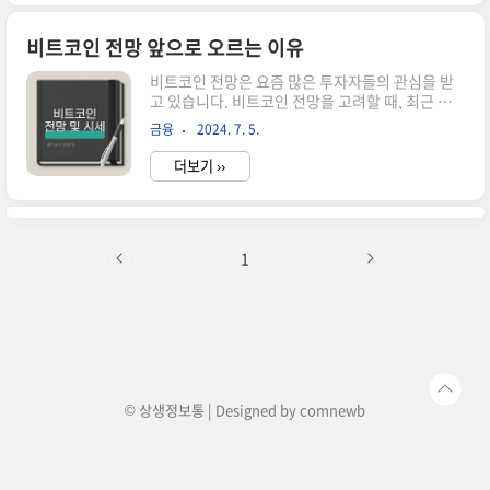
습니다. 최근 금 시세는 여러 경제적 불확실성과 맞
물려 다시 주목받고 있습니다. 금 시세를 주의 깊게
살펴보는 것은 현명한 투자 결정을 내리는 데 필수
비트코인 전망 앞으로 오르는 이유
적입니다. 금 시세는 특히 주식 시장의 변동성과 상
비트코인 전망은 요즘 많은 투자자들의 관심을 받
관관계를 보이며, 위험 회피 자산으로서의 역할을
고 있습니다. 비트코인 전망을 고려할 때, 최근 비
합니다. 이러한 점에서 금 시세는 포트폴리오의 다
트코인 시세와 비트코인 전망을 분석하는 것이 중
변화와 리스크 관리를 위한 중요한 요소로 작용합
금융
2024. 7. 5.
요합니다. 비트코인 전망을 예측하는 다양한 요소
니다. 역사적인 금의 가치 역사적으로 금은 변하지
들이 있으며, 비트코인 전망이 긍정적으로 보이는
않는 가치를 지닌 자산으로..
더보기 ››
이유들도 많습니다. 비트코인 전망을 분석하는 전
문가들은 비트코인 전망에 대해 다양한 의견을 가
지고 있습니다. 비트코인 전망을 통해 미래의 투자
방향을 설정하는 것은 매우 중요합니다. 최근 비트
코인 시세의 변동과 비트코인 전망을 살펴보면, 비
1
트코인 전망이 어떤 방향으로 흘러갈지 예측할 수
있습니다. 비트코인 전망을 제대로 이해하려면 다
양한 정보를 수집하고 분석하는 것이 필요합니다.
비트코인 전망은 단순히 현재의 시세뿐만 아니라,
앞으로의 경제 상황과 정책 변화에 따라 크게..
© 상생정보통 | Designed by
comnewb