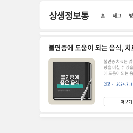
본문 바로가기
상생정보통
홈
태그
불면증에 도움이 되는 음식, 치
불면증 치료는 많
향을 미칠 수 있
에 도움이 되는 
주로 수면제를 통
건강
2024. 7. 1
는 불면증 증상,
는 자연 식품에 
수면을 취할 수 
더보기 
깨기, 아침 일찍