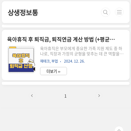
본문 바로가기
상생정보통
육아휴직 후 퇴직금, 퇴직연금 계산 방법 (+평균임금, 근속기간)
육아휴직은 부모에게 중요한 가족 지원 제도 중 하
나로, 직장과 가정의 균형을 맞추는 데 큰 역할을 합
니다. 하지만 육아휴직을 마치고 퇴직을 고려하거
재테크, 부업
2024. 12. 26.
나 퇴직금을 계산해야 할 상황이 생기면 관련된 계
산법이 헷갈릴 수 있습니다. 특히 ‘육아휴직 후 퇴
더보기 ››
직금’은 평균임금, 근속기간, 퇴직연금 규정 등 여
러 요소를 고려해야 정확히 산출할 수 있습니다. 이
번 글에서는 육아휴직 후 퇴직금 계산 방법과 관련
된 주요 개념들을 알기 쉽게 설명해 드리겠습니
다. 1. 육아휴직과 퇴직금 계산의 기본 개념 육아휴
1
직 중 근속기간 인정 여부육아휴직은 법적으로 근
속기간에 포함됩니다. 즉, 육아휴직을 사용하는 동
안에도 근속기간이 계속 계산되므로 퇴직금 산정
시 불이익을 받지 않습니다. 이는 《근로기준법》
제60조에 근거하여 보호됩니다.근..