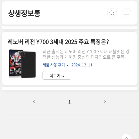
본문 바로가기
상생정보통
레노버 리전 Y700 3세대 2025 주요 특징은?
최근 출시된 레노버 리전 Y700 3세대 태블릿은 강
력한 성능과 게이밍 중심의 디자인으로 큰 주목을
받고 있습니다. 이번 리뷰에서는 레노버 리전 Y700
제품 사용 후기
2024. 12. 11.
3세대의 주요 특징과 장단점을 분석하고, 이 제품
이 누구에게 적합한지 살펴보겠습니다.레노버 리
더보기 ››
전 Y700 제품 개요레노버 리전 Y700 3세대는 게이
밍에 특화된 태블릿으로, 8.8인치 크기의 디스플레
이와 최신 프로세서를 탑재해 성능과 휴대성을 동
시에 잡았습니다. 레노버의 리전 시리즈는 게이밍
노트북과 데스크톱으로 유명하지만, 태블릿 시장
1
에서도 꾸준히 관심을 받고 있습니다. 이번 모델은
특히 2025년 최신 기술을 반영하며 게이머와 크리
에이터를 위한 최적의 장치를 제공합니다.디자인
및 디스플레이디자인: 리전 Y700 3세대는 알루미
늄 바디로 제작되어 견고..