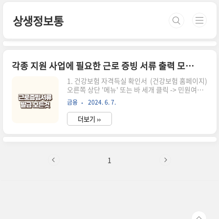
본문 바로가기
상생정보통
각종 지원 사업에 필요한 근로 증빙 서류 출력 모든 것
1. 건강보험 자격득실 확인서 (건강보험 홈페이지)
오른쪽 상단 '메뉴' 또는 바 세개 클릭 -> 민원여기
요 > 개인민원 > 증명서 발급/확인> 자격득실확인
금융
2024. 6. 7.
서 2. 고용, 산재보험 자격이력 내역서메뉴 > 고
용, 산재보험 자격 이력 내역서 3. 원천징수영수증
더보기 ››
개인공동인증서 로그인 > MY홈택스 > 연말정산 지
급명세서 > 소득자료 4. 사업자등록증명원개인공
동인증서 로그인 > 민원증명 >민원증명발급신청 >
사업자등록증명 5. 세금신고내역로그인 > 세금신
고>신고서 조회/삭제/부속서류 > 전자신고결과조
1
회