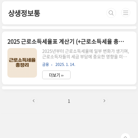
본문 바로가기
상생정보통
2025 근로소득세율표 계산기 (+근로소득세율 총정리)
2025년부터 근로소득세율에 일부 변화가 생기며,
근로소득자들의 세금 부담에 중요한 영향을 미칠
전망입니다. 이번 글에서는 2025 근로소득세율표
금융
2025. 1. 14.
를 기준으로 계산하는 방법과 세율 변화의 주요 내
용, 그리고 세금을 절감할 수 있는 팁까지 모두 정리
더보기 ››
해드리겠습니다.근로소득세란?근로소득세는 "근
로소득(월급, 상여금 등)"에 대해 부과되는 소득세
로, 소득 구간에 따라 차등적으로 세율이 적용됩니
다. 이는 국가 재정을 위해 필수적으로 걷는 세금이
지만, 근로자의 소득 수준에 따라 공제 항목과 세율
1
이 다르므로 계산이 복잡할 수 있습니다.2025 근로
소득세율표2025년의 근로소득세율은 아래와 같습
니다. 과세표준에 따라 6%에서 최대 45%까지 세
율이 적용됩니다.과세표준 (연간 소득)세율산출세
액 계산식1,200만 원 이하6..