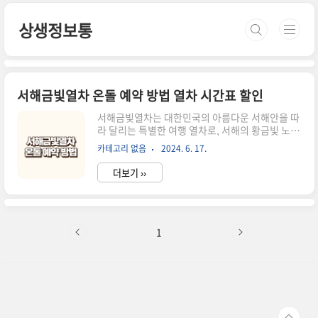
본문 바로가기
상생정보통
서해금빛열차 온돌 예약 방법 열차 시간표 할인
서해금빛열차는 대한민국의 아름다운 서해안을 따
라 달리는 특별한 여행 열차로, 서해의 황금빛 노을
과 아름다운 풍경을 감상할 수 있는 최고의 여행 수
카테고리 없음
2024. 6. 17.
단입니다. 이 열차는 서해의 여러 주요 관광지를 연
결하며, 편안하고 독특한 경험을 제공합니다. 특히
더보기 ››
서해금빛열차의 온돌칸은 한국 전통의 온돌방을 재
현하여 특별한 여행의 묘미를 더합니다. 이번 글에
서는 서해금빛열차에 대한 전반적인 정보와 함께
온돌칸 예약 방법, 예약 가격에 대해 상세히 안내드
리겠습니다. 서해금빛열차 운영 노선 및 시간표서
1
해금빛열차는 매주 화, 수요일은 운행하지 않으며
용산역에서 매일 8시32분에 출발합니다. 서해금
빛열차는 2019년에 개통된 관광열차로, 서울에서
출발하여 서해안의 다양한 명소를 거쳐 목포에 도
착합니다. 이 열차는 기존의 KTX..