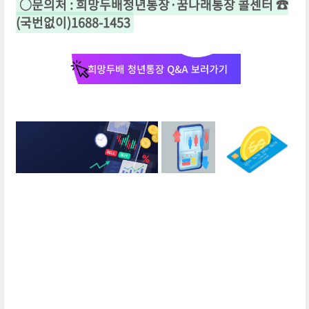
○
문의처
:
희망두배청년통장
·
꿈나래통장 콜센터
☎
(
국번없이
)1688-1453