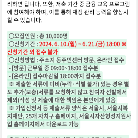
리하면 됩니다. 또한, 저축 기간 중 금융 교육 프로그램
에 참여해야 하며, 이를 통해 재정 관리 능력을 향상시
킬 수 있습니다.
○
모집인원
:
총
10,000
명
○
신청기간
:
2024. 6. 10.(
월) ~ 6. 21.(금) 18:00 ※
신청기간 외 접수 불가
○
신청방법
:
주소지 동주민센터 방문
,
온라인 접수
- [
방문
]
근무일 중
09:00~18:00
접수분
- [
온라인
]
접수마감일
18:00
까지 접수분
※
제출한 서류에 미비
(
누락
·
식별 불가
)
있는 경우 별
도 추가
(
보충
)
서류를 요청하지 않고 참여자 선발에서
제외
(
작성 및 제출에 대한 책임은 본인에게 있음
※
가입신청서 등 제출서류 양식은 서울시
,
서울시복
지재단
, 25
개 자치구 홈페이지
,
서울시자산형성지원사
업 홈페이지에서 다운로드 가능