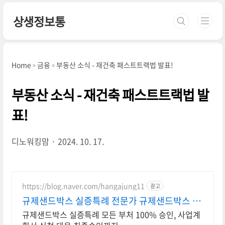
본문 바로가기
상생정보통
Home
금융
부동산 소식 - 재건축 패스트트랙법 발표!
부동산 소식 - 재건축 패스트트랙법 발
표!
디노워킹맘
2024. 10. 17.
https://blog.naver.com/hangajung11
광고
규제샌드박스 실증특례 전문가 규제샌드박스 정
항아 행정사
규제샌드박스 실증특례 모든 부처 100% 승인, 사업계